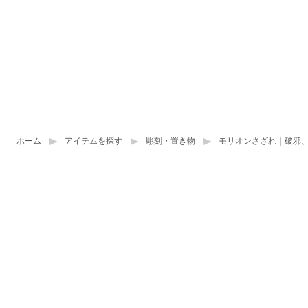
ホーム
アイテムを探す
彫刻・置き物
モリオンさざれ｜破邪