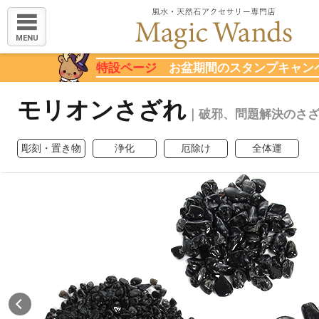
MENU
特設ページ
お盆期間のスタンプキャン
モリオンさざれ
｜破邪、問題解決のさ
彫刻・置き物
浄化
厄除け
全体運