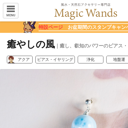
MENU
特設ページ
お盆期間のスタンプキャン
癒やしの風
｜癒し、叡知のパワーのピアス・
アクア
ピアス・イヤリング
浄化
地盤運