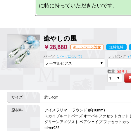
癒やしの風
￥28,880
キャンペーン対象
送料無料
ラッピング対応
パーツ
ラッピング
（
パーツについて
）
（
数量
（残り 2）
約5.4cm
アイスラリマー ラウンド (約10mm)

スカイブルートパーズ オーバルファセットカット (約
グリーンアメジスト ペアシェイプ ファセットカット (
silver925