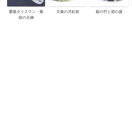
重陽タリスマン・菊
天奏の月虹枝
銀の竹と碧の盾
節の天梯