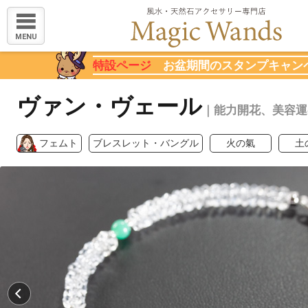
MENU
特設ページ
お盆期間のスタンプキャン
ヴァン・ヴェール
｜能力開花、美容運
フェムト
ブレスレット・バングル
火の氣
土