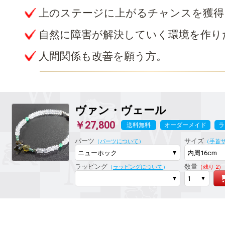
上のステージに上がるチャンスを獲得
自然に障害が解決していく環境を作り
人間関係も改善を願う方。
ヴァン・ヴェール
￥27,800
送料無料
オーダーメイド
ラ
パーツ
サイズ
（
パーツについて
）
（
手首
ラッピング
数量
（
ラッピングについて
）
（残り 2）