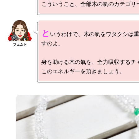
と
いうわけで、木の氣をワタクシは
すのよ。

身を助ける木の氣を、全力吸収するチャ