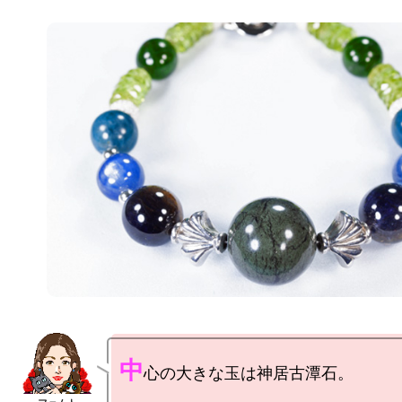
中
心の大きな玉は神居古潭石。
