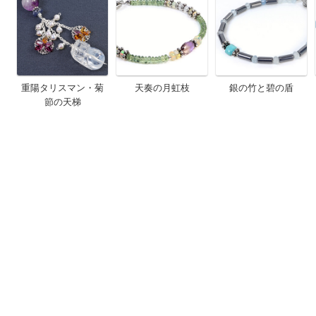
重陽タリスマン・菊
天奏の月虹枝
銀の竹と碧の盾
節の天梯