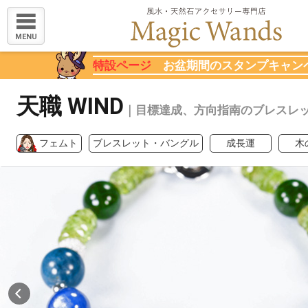
MENU
特設ページ
お盆期間のスタンプキャン
天職 WIND
｜目標達成、方向指南のブレスレ
フェムト
ブレスレット・バングル
成長運
木