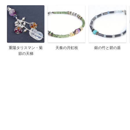
重陽タリスマン・菊
天奏の月虹枝
銀の竹と碧の盾
節の天梯