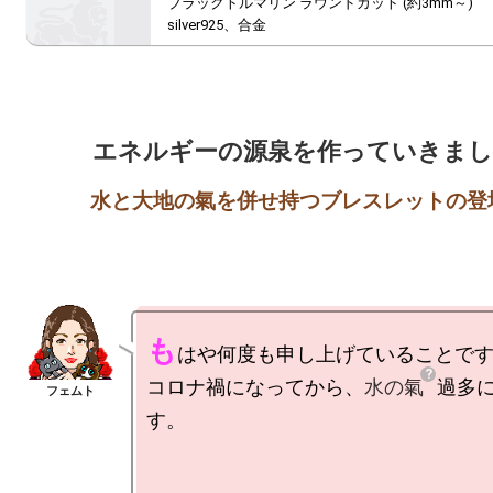
ブラックトルマリン ラウンドカット (約3mm～)

silver925、合金
も
はや何度も申し上げていることです
コロナ禍になってから、
水の氣
過多
す。
