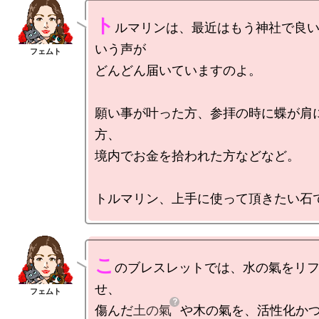
ト
ルマリンは、最近はもう神社で良
いう声が

どんどん届いていますのよ。

願い事が叶った方、参拝の時に蝶が肩
方、

境内でお金を拾われた方などなど。

こ
のブレスレットでは、水の氣をリ
せ、

傷んだ
土の氣
や木の氣を、活性化か