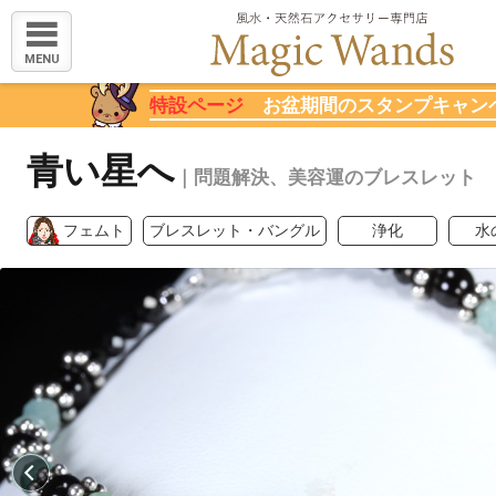
MENU
特設ページ
お盆期間のスタンプキャン
青い星へ
｜問題解決、美容運のブレスレット
フェムト
ブレスレット・バングル
浄化
水