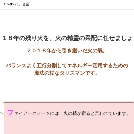
silver925、合金
０１８年の残り火を、火の精霊の采配に任せましょ
２０１８年から引き継いだ火の氣。

バランスよく五行分割してエネルギー活用するための

魔法の杖なタリスマンです。
フ
ァイアークォーツには、火の精が宿ると言われています。
