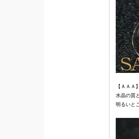
【ＡＡＡ】
水晶の質
明るいと