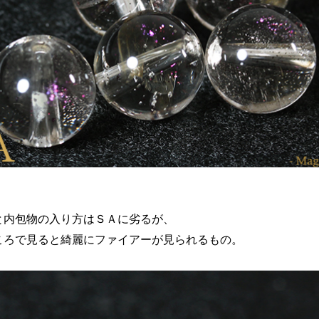


と内包物の入り方はＳＡに劣るが、

ころで見ると綺麗にファイアーが見られるもの。
