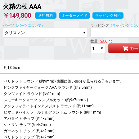
火精の杖
AAA
￥149,800
送料無料
オーダーメイド
ラッピング対応
パーツ
ラッピング
（
パーツについて
）
（
ラッピングにつ
数量
（残り 1）
カー
約13.5cm
ペリドット ラウンド (約9mm)※表面に荒い部分が見られる子もいます。

ピンクファイヤークォーツ AAA ラウンド (約9.5mm)

クンツァイト ラウンド (約11mm)

スモーキークォーツ タンブルカット (約9×7mm～)

アンソフィライトインアメジスト ラウンド (約11mm)

ヒマラヤバイカラールチルファントム ラウンド (約11mm)

アパタイト チップ (約4×2mm)

シトリン チップ (約4×2mm)

ガーネット チップ (約4×2mm)

ペリドット チップ (約4×2mm)
