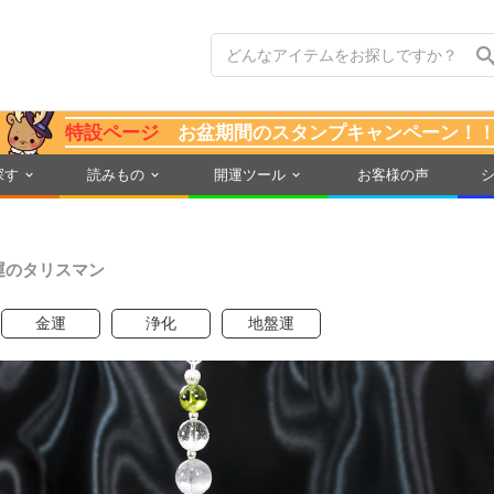
特設ページ
お盆期間のスタンプキャンペーン！
探す
読みもの
開運ツール
お客様の声
運のタリスマン
金運
浄化
地盤運