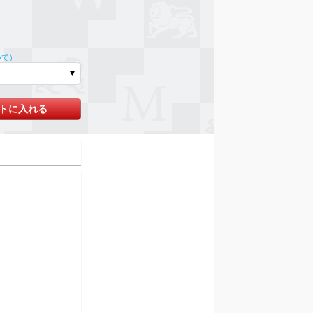
いて
）
トに入れる