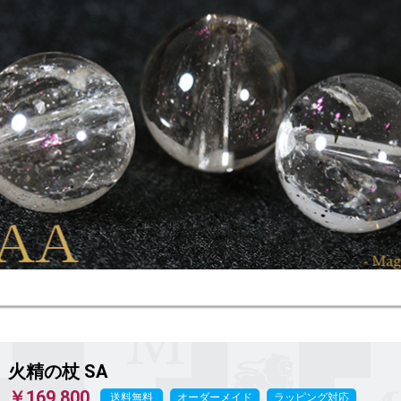
火精の杖
SA
￥169,800
送料無料
オーダーメイド
ラッピング対応