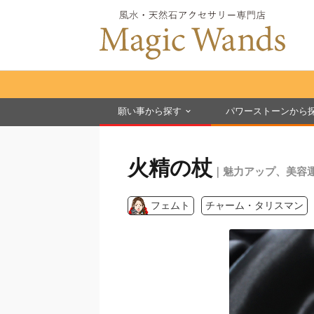
願い事から探す
パワーストーンから
火精の杖
｜魅力アップ、美容
フェムト
チャーム・タリスマン