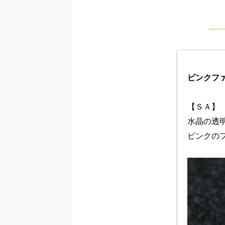
ピンクフ
【ＳＡ】

水晶の透
ピンクの