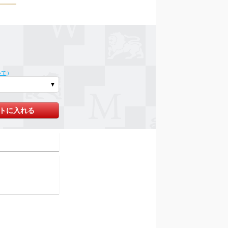
いて
）
トに入れる