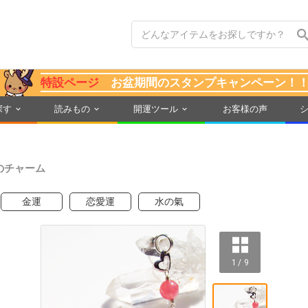
特設ページ
お盆期間のスタンプキャンペーン！
探す
読みもの
開運ツール
お客様の声
のチャーム
金運
恋愛運
水の氣
1 / 9