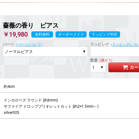
薔薇の香り
ピアス
￥19,980
送料無料
オーダーメイド
ラッピング対応
パーツ
ラッピング
（
パーツについて
）
（
ラッピングにつ
数量
（残り 1）
カー
約4cm
インカローズ ラウンド (約6mm)

サファイア ドロップブリオレットカット (約2×1.5mm～)

silver925