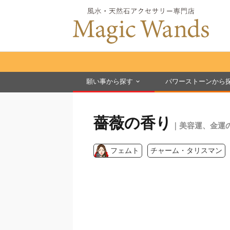
願い事から探す
パワーストーンから
薔薇の香り
｜美容運、金運
フェムト
チャーム・タリスマン