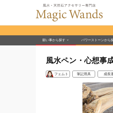
願い事から探す
パワーストーンから
風水ペン・心想事
フェムト
筆記用具
成長