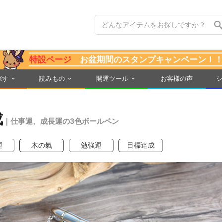
特設ページ
お盆期間のスタンプキャンペーン！
探す
読みもの
開運ツール
お客様の声
成
｜仕事運、成長運の3色ボールペン
運
木の氣
勉強運
目標達成