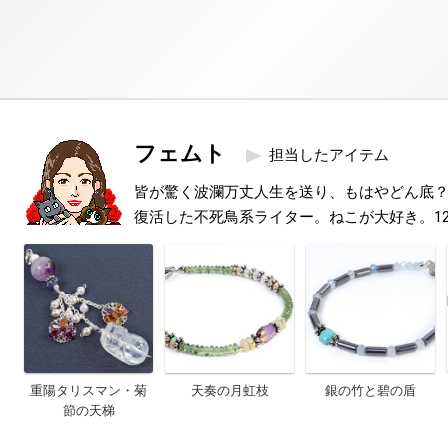
フェムト
担当したアイテム
皆が驚く波瀾万丈人生を送り、もはやどん底
復活した不死鳥系ライター。ねこが大好き。1
重陽タリスマン・菊
天奏の月虹枝
銀の竹と碧の盾
節の天梯