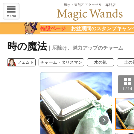
MENU
特設ページ
お盆期間のスタンプキャン
時の魔法
｜厄除け、魅力アップのチャーム
フェムト
チャーム・タリスマン
水の氣
土の
1 / 14