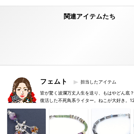
フェムト
担当したアイテム
皆が驚く波瀾万丈人生を送り、もはやどん底
復活した不死鳥系ライター。ねこが大好き。1