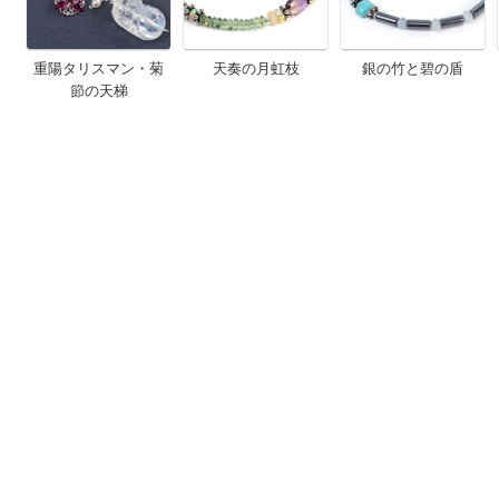
重陽タリスマン・菊
天奏の月虹枝
銀の竹と碧の盾
節の天梯