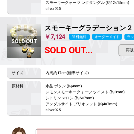
スモーキークォーツ レクタングル (約12×15mm)

silver925
スモーキーグラデーション２
￥7,124
送料無料
オーダーメイド
ラッ
SOLD OUT...
内周約17cm(標準サイズ)
水晶 ボタン (約4mm)

レモンスモーキークォーツ ツイスト (約8mm)

シトリン マロン (約6×7mm)

アンダルサイト ブリオレット (約4×7mm) 

silver925