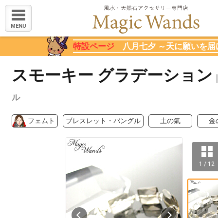
MENU
特設ページ
八月七夕 ～天に願いを届
スモーキー グラデーション
ル
フェムト
ブレスレット・バングル
土の氣
金
1 / 12