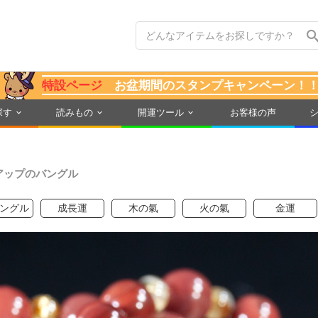
特設ページ
お盆期間のスタンプキャンペーン！
探す
読みもの
開運ツール
お客様の声
アップのバングル
ングル
成長運
木の氣
火の氣
金運