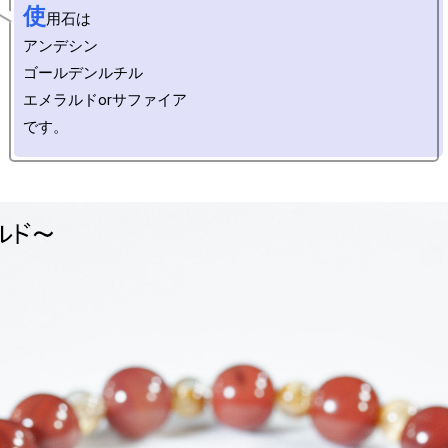
使
用石は

アンデシン

ゴールデンルチル

エメラルドorサファイア
