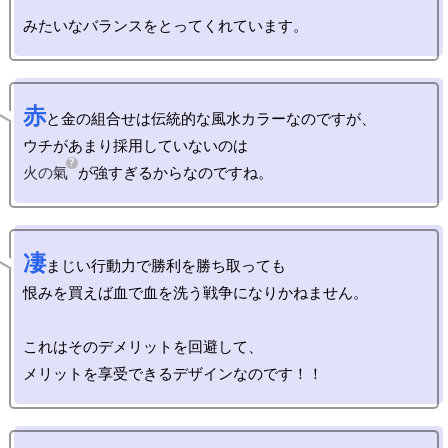
赤
と金の組合せは伝統的な風水カラーなのですが、

火の氣
凄
まじい行動力で勝利を勝ち取っても

恨みを買えば血で血を洗う戦争になりかねません。

これはそのデメリットを回避して、
