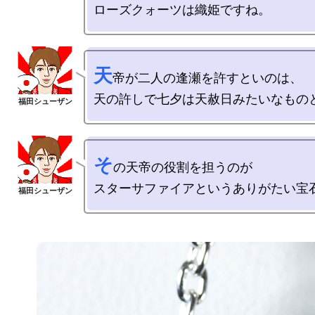
天
帝が二人の逢瀬を許すといのは、

そ
の天帝の役割を担うのが
