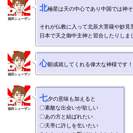
北
極星は天の中心であり中国では神そ
それが仏教に入って北辰大菩薩や妙見菩
心
七
夕の意味も加えると

〇素敵な出会いが欲しい

〇あの方と結ばれたい

〇天帝に許しを乞いたい
