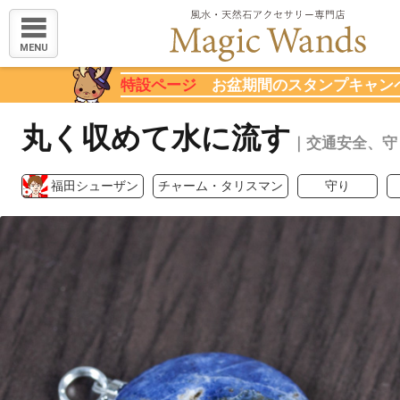
MENU
特設ページ
お盆期間のスタンプキャン
丸く収めて水に流す
｜交通安全、守
福田シューザン
チャーム・タリスマン
守り