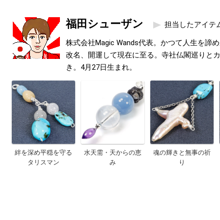
福田シューザン
担当したアイテ
株式会社Magic Wands代表。かつて人生を
改名、開運して現在に至る。寺社仏閣巡りと
き。4月27日生まれ。
絆を深め平穏を守る
水天需・天からの恵
魂の輝きと無事の祈
タリスマン
み
り