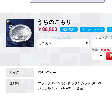
うちのこもり
￥88,800
送料無料
オーダーメイド
ラ
パーツ
ラッピング
（
パーツについて
）
（
数量
（残り 3）
約4.5×2.2cm
ブラックダイヤモンド ボタンカット (約3×3mm)

ジュラルミン、silver925、合金