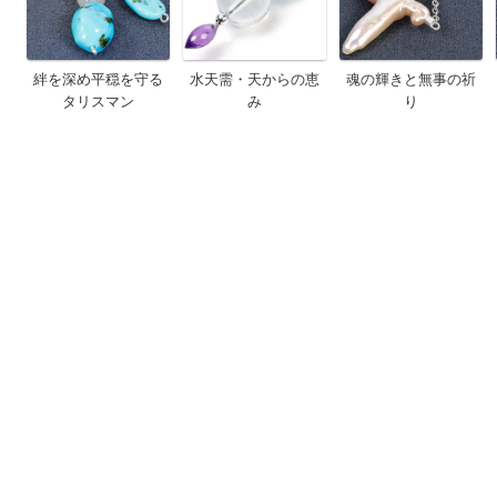
絆を深め平穏を守る
水天需・天からの恵
魂の輝きと無事の祈
タリスマン
み
り