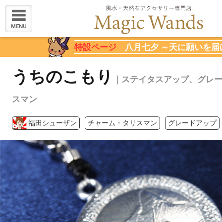
MENU
特設ページ
八月七夕 ～天に願いを届
うちのこもり
｜ステイタスアップ、グレ
スマン
福田シューザン
チャーム・タリスマン
グレードアップ