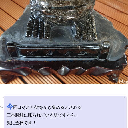
今
回はそれが財をかき集めるとされる

三本脚蛙に彫られている訳ですから、
