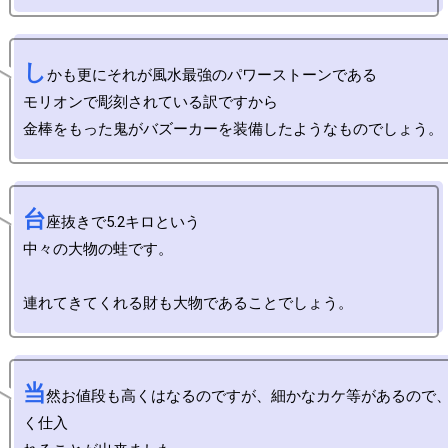
し
かも更にそれが風水最強のパワーストーンである

モリオンで彫刻されている訳ですから

台
座抜きで5.2キロという

中々の大物の蛙です。

当
然お値段も高くはなるのですが、細かなカケ等があるので
く仕入
