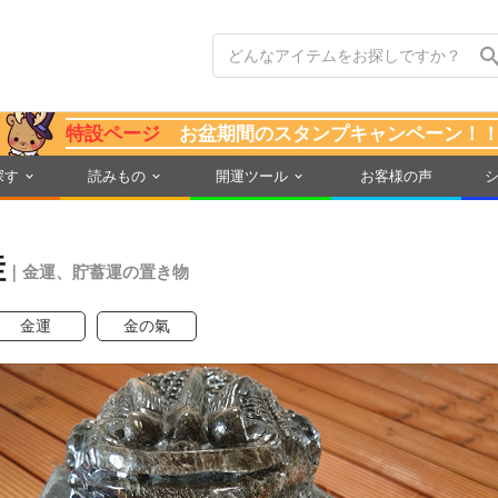
特設ページ
お盆期間のスタンプキャンペーン！
探す
読みもの
開運ツール
お客様の声
蛙
｜金運、貯蓄運の置き物
金運
金の氣