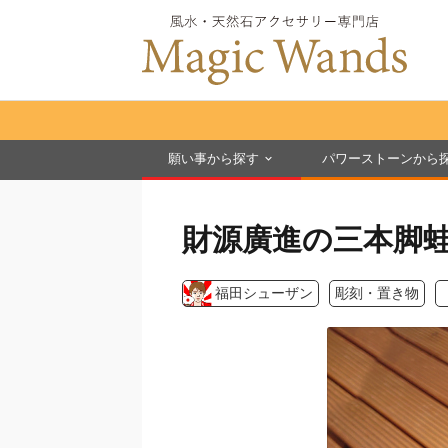
願い事から探す
パワーストーンから
財源廣進の三本脚
福田シューザン
彫刻・置き物