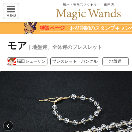
MENU
特設ページ
お盆期間のスタンプキャン
モア
｜地盤運、全体運のブレスレット
福田シューザン
ブレスレット・バングル
地盤運