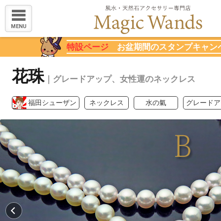
MENU
特設ページ
お盆期間のスタンプキャン
花珠
｜グレードアップ、女性運のネックレス
福田シューザン
ネックレス
水の氣
グレードア