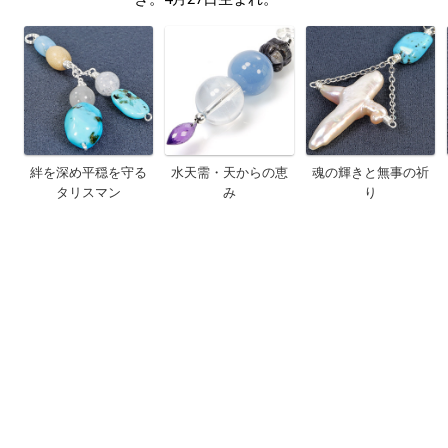
絆を深め平穏を守る
水天需・天からの恵
魂の輝きと無事の祈
タリスマン
み
り