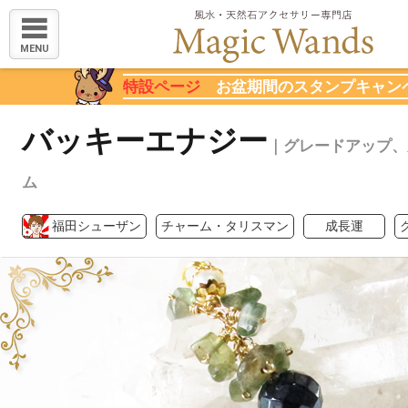
MENU
特設ページ
お盆期間のスタンプキャン
バッキーエナジー
｜グレードアップ、
ム
福田シューザン
チャーム・タリスマン
成長運