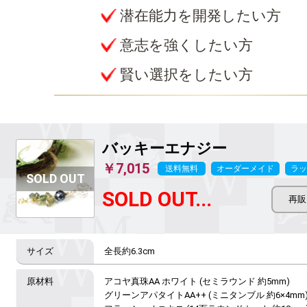
潜在能力を開発したい方
意志を強くしたい方
賢い選択をしたい方
バッキーエナジー
￥7,015
送料無料
オーダーメイド
ラッ
SOLD OUT...
全長約6.3cm
アコヤ真珠AA ホワイト (セミラウンド 約5mm)

グリーンアパタイトAA++ (ミニタンブル 約6×4mm)