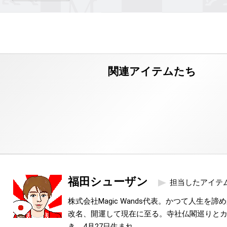
福田シューザン
担当したアイテ
株式会社Magic Wands代表。かつて人生を
改名、開運して現在に至る。寺社仏閣巡りと
き。4月27日生まれ。