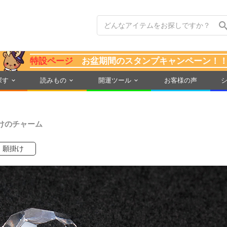
特設ページ
お盆期間のスタンプキャンペーン！
探す
読みもの
開運ツール
お客様の声
けのチャーム
願掛け