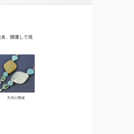
ら改名、開運して現
天河の豊縁