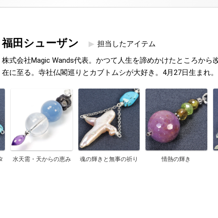
福田シューザン
担当したアイテム
株式会社Magic Wands代表。かつて人生を諦めかけたところか
在に至る。寺社仏閣巡りとカブトムシが大好き。4月27日生まれ。
タ
水天需・天からの恵み
魂の輝きと無事の祈り
情熱の輝き