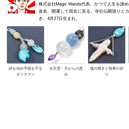
株式会社Magic Wands代表。かつて人生を
改名、開運して現在に至る。寺社仏閣巡りと
き。4月27日生まれ。
絆を深め平穏を守る
水天需・天からの恵
魂の輝きと無事の祈
タリスマン
み
り