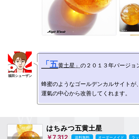
「五
黄土星」
の２０１３年バージョン
蜂蜜のようなゴールデンカルサイトが、
はちみつ五黄土星
￥7,312
送料無料
オーダーメイド
ラッ