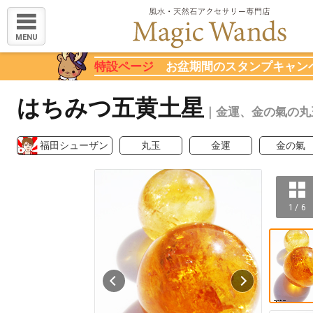
MENU
特設ページ
お盆期間のスタンプキャン
はちみつ五黄土星
｜金運、金の氣の丸
福田シューザン
丸玉
金運
金の氣
1 / 6