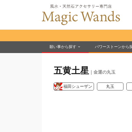
願い事から探す
パワーストーンから
五黄土星
｜金運の丸玉
福田シューザン
丸玉