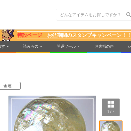
特設ページ
お盆期間のスタンプキャンペーン！
探す
読みもの
開運ツール
お客様の声
金運
1 / 4