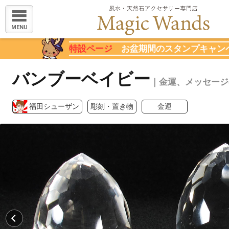
MENU
特設ページ
お盆期間のスタンプキャン
バンブーベイビー
｜金運、メッセージ
福田シューザン
彫刻・置き物
金運