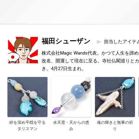
福田シューザン
担当したアイテ
株式会社Magic Wands代表。かつて人生を
改名、開運して現在に至る。寺社仏閣巡りと
き。4月27日生まれ。
絆を深め平穏を守る
水天需・天からの恵
魂の輝きと無事の祈
タリスマン
み
り