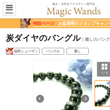
MENU
特設ページ
お盆期間のスタンプキャン
炭ダイヤのバングル
｜癒しのバング
福田シューザン
バングル
癒し
1 / 4