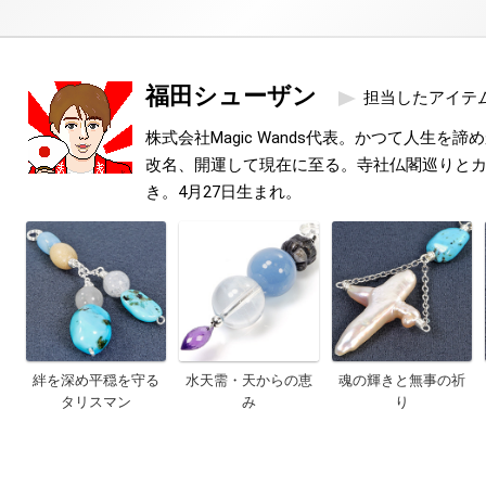
福田シューザン
担当したアイテ
株式会社Magic Wands代表。かつて人生を
改名、開運して現在に至る。寺社仏閣巡りと
き。4月27日生まれ。
絆を深め平穏を守る
水天需・天からの恵
魂の輝きと無事の祈
タリスマン
み
り