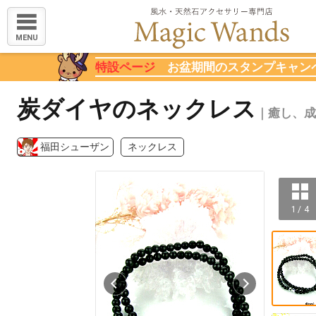
MENU
特設ページ
お盆期間のスタンプキャン
炭ダイヤのネックレス
｜癒し、成
福田シューザン
ネックレス
1 / 4