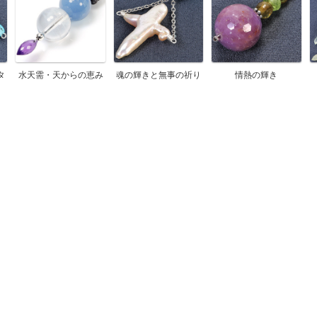
タ
水天需・天からの恵み
魂の輝きと無事の祈り
情熱の輝き