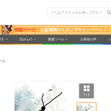
特設ページ
お盆期間のスタンプキャンペーン！
探す
読みもの
開運ツール
お客様の声
ーム
1 / 6