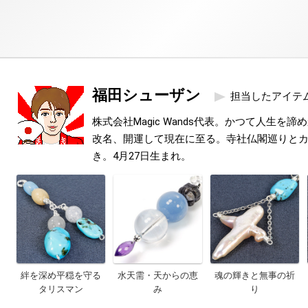
福田シューザン
担当したアイテ
株式会社Magic Wands代表。かつて人生を
改名、開運して現在に至る。寺社仏閣巡りと
き。4月27日生まれ。
絆を深め平穏を守る
水天需・天からの恵
魂の輝きと無事の祈
タリスマン
み
り