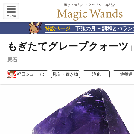
MENU
特設ページ
下弦の月 ～調和とバラン
もぎたてグレープクォーツ
｜
原石
福田シューザン
彫刻・置き物
浄化
地盤運