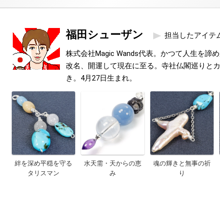
福田シューザン
担当したアイテ
株式会社Magic Wands代表。かつて人生を
改名、開運して現在に至る。寺社仏閣巡りと
き。4月27日生まれ。
絆を深め平穏を守る
水天需・天からの恵
魂の輝きと無事の祈
タリスマン
み
り