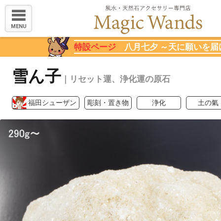
MENU
特設ページ
八月七夕 ～天に願いを届
雪ん子
｜リセット運、浄化運の原石
福田シューザン
彫刻・置き物
浄化
土の氣