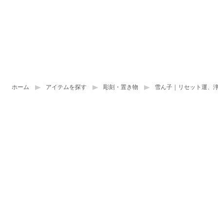
ホーム
アイテムを探す
彫刻・置き物
雪ん子｜リセット運、