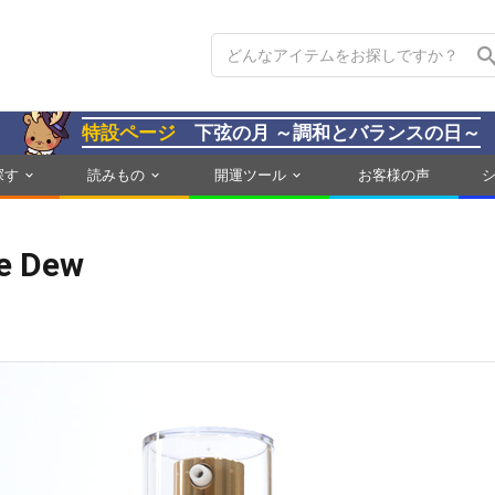
特設ページ
下弦の月 ～調和とバランスの日～
探す
読みもの
開運ツール
お客様の声
 Dew