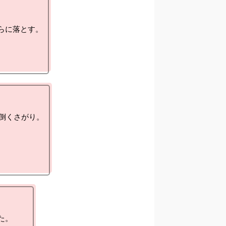
に落とす。

倒くさがり。

。
