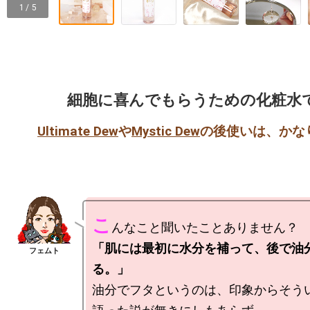
1 / 5
細胞に喜んでもらうための化粧水
Ultimate Dew
や
Mystic Dew
こ
「肌には最初に水分を補って、後で油
る。」
油分でフタというのは、印象からそう