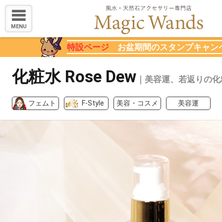
MENU
特設ページ
お盆期間のスタンプキャン
化粧水 Rose Dew
｜美容運、若返りの化
フェムト
F-Style
美容・コスメ
美容運