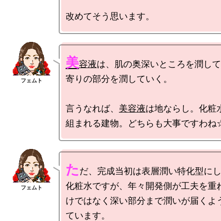
美
容液
は、肌の奥深いところを潤して
寄りの部分を潤していく。

言うなれば、
美容液
は地ならし。化粧
た
だ、完成当初は表層潤い特化型に
化粧水ですが、年々開発側が工夫を重
けではなく深い部分まで潤いが届くよ
ています。
