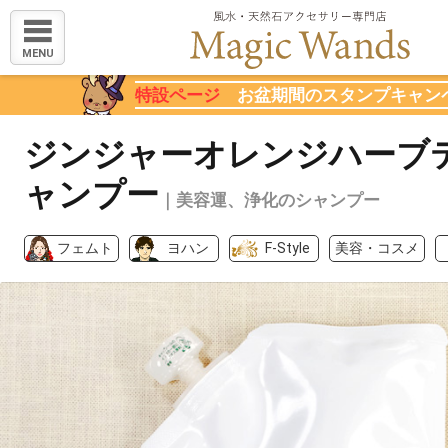
MENU
特設ページ
お盆期間のスタンプキャン
ジンジャーオレンジハーブ
ャンプー
｜美容運、浄化のシャンプー
フェムト
ヨハン
F-Style
美容・コスメ