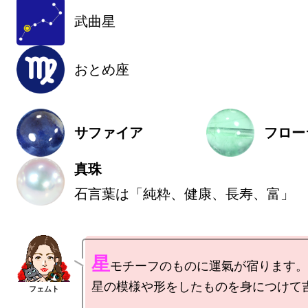
武曲星
おとめ座
サファイア
フロー
真珠
石言葉は「純粋、健康、長寿、富」
星
モチーフのものに運氣が宿ります。

星の模様や形をしたものを身につけて吉