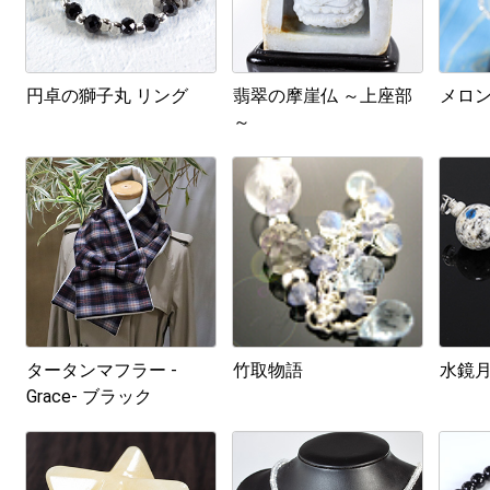
円卓の獅子丸 リング
翡翠の摩崖仏 ～上座部
メロ
～
タータンマフラー -
竹取物語
水鏡
Grace- ブラック