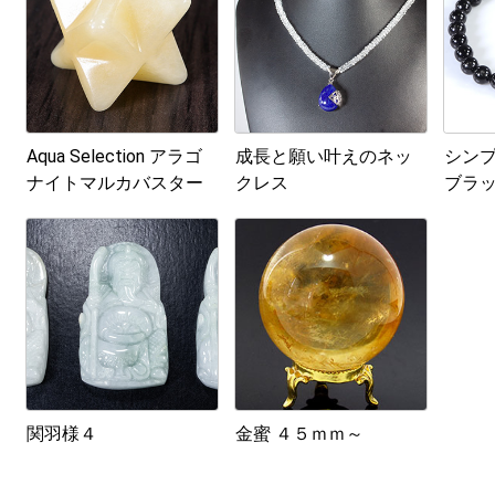
Aqua Selection アラゴ
成長と願い叶えのネッ
シン
ナイトマルカバスター
クレス
ブラ
プサ
関羽様４
金蜜 ４５ｍｍ～