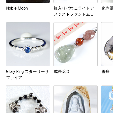
Noble Moon
虹入りパウェライトア
化刹
メジストファントム ポ
イント No.2
Glory Ring スターリーサ
成長薬Ｄ
雪舟
ファイア