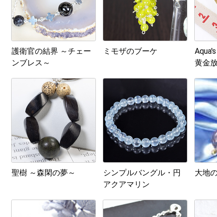
護衛官の結界 ～チェー
ミモザのブーケ
Aqua's
ンブレス～
黄金
ル No
聖樹 ～森閑の夢～
シンプルバングル・円
大地
アクアマリン