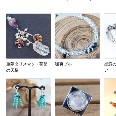
重陽タリスマン・菊節
颯爽ブルー
星窓の
の天梯
ア