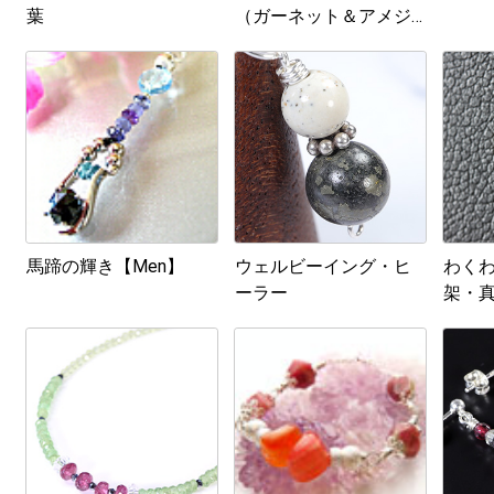
葉
（ガーネット＆アメジ
スト）
馬蹄の輝き【Men】
ウェルビーイング・ヒ
わくわ
ーラー
架・