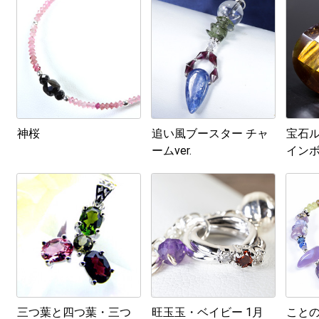
神桜
追い風ブースター チャ
宝石
ームver.
イン
No.30 
三つ葉と四つ葉・三つ
旺玉玉・ベイビー 1月
こと