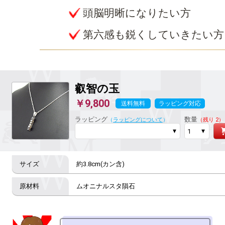
頭脳明晰になりたい方
第六感も鋭くしていきたい方
叡智の玉
￥9,800
送料無料
ラッピング対応
ラッピング
数量
（
ラッピングについて
）
（残り 2）
約3.8cm(カン含)
ムオニナルスタ隕石