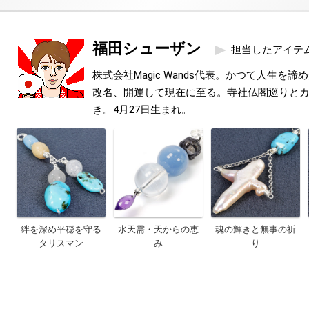
福田シューザン
担当したアイテ
株式会社Magic Wands代表。かつて人生を
改名、開運して現在に至る。寺社仏閣巡りと
き。4月27日生まれ。
絆を深め平穏を守る
水天需・天からの恵
魂の輝きと無事の祈
タリスマン
み
り