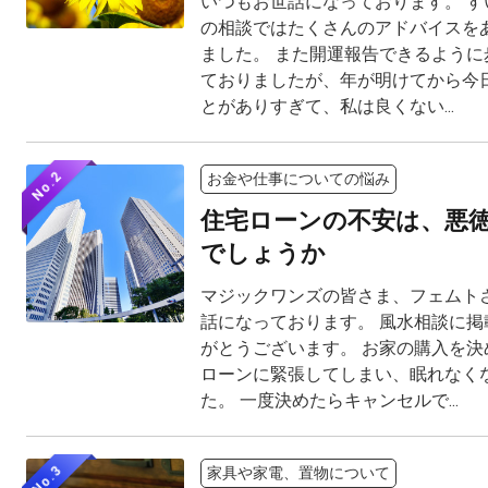
いつもお世話になっております。 す
の相談ではたくさんのアドバイスを
ました。 また開運報告できるように
ておりましたが、年が明けてから今
とがありすぎて、私は良くない...
No.2
お金や仕事についての悩み
住宅ローンの不安は、悪
でしょうか
マジックワンズの皆さま、フェムト
話になっております。 風水相談に掲
がとうございます。 お家の購入を決
ローンに緊張してしまい、眠れなく
た。 一度決めたらキャンセルで...
No.3
家具や家電、置物について