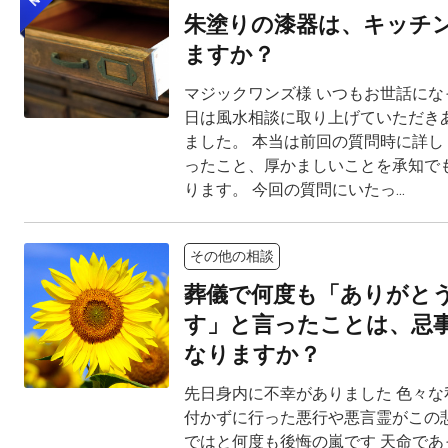
朱塗りの漆器は、キッチ
ますか？
マジックワンズ様 いつもお世話にな
日は風水相談に取り上げていただき
ました。 本当は前回の質問時に詳し
ったこと、厚かましいことを承知で
ります。 今回の質問にいたっ...
その他の相談
葬儀で何度も「ありがと
す」と言ったことは、忌
なりますか？
先日身内に不幸がありました 色々な
付かずに行った悪行や悪言霊がこの
ではと何度も後悔の嵐です 天命であ