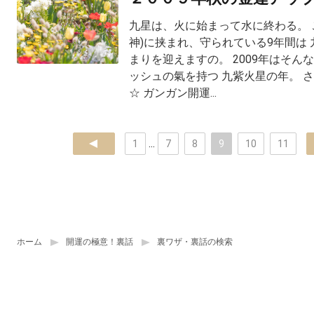
九星は、火に始まって水に終わる。 
神)に挟まれ、守られている9年間は
まりを迎えますの。 2009年はそん
ッシュの氣を持つ 九紫火星の年。 さ
☆ ガンガン開運...
prev
1
...
7
8
9
10
11
ホーム
開運の極意！裏話
裏ワザ・裏話の検索