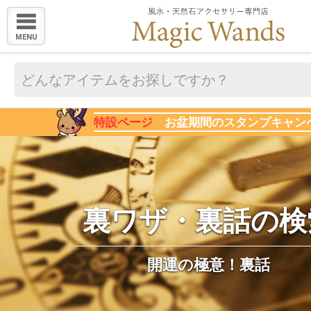
MENU
特設ページ
お盆期間のスタンプキャン
裏ワザ・裏話の検
開運の極意！裏話