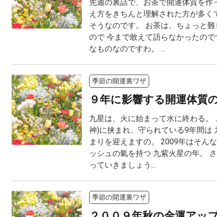
先週の裏話で、お茶で開運体質を作っ
え方をきちんと理解された方が多くて。
そうなのです。 お茶は、ちょっと難
ので 今まで敢えて語らなかったので
なものなのですわ。 ...
季節の開運裏ワザ
９年に影響する開運体質
九星は、火に始まって水に終わる。 
神)に挟まれ、守られている9年間は
まりを迎えますの。 2009年はそん
ッシュの氣を持つ 九紫火星の年。 さ
っていきましょう...
季節の開運裏ワザ
２００９年秋の金運アッ