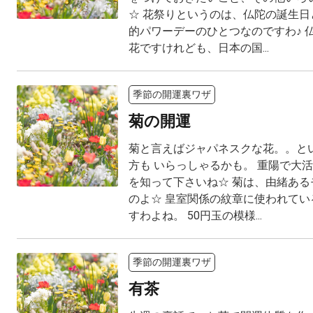
☆ 花祭りというのは、仏陀の誕生日
的パワーデーのひとつなのですわ♪ 
花ですけれども、日本の国...
季節の開運裏ワザ
菊の開運
菊と言えばジャパネスクな花。。と
方も いらっしゃるかも。 重陽で大
を知って下さいね☆ 菊は、由緒ある
のよ☆ 皇室関係の紋章に使われてい
すわよね。 50円玉の模様...
季節の開運裏ワザ
有茶