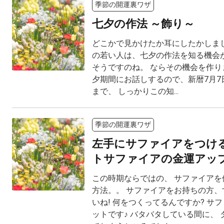
季節の開運裏ワザ
七夕の作法 ～飾り～
どこかで見かけたか耳にしたかしまし
の若い人は、七夕の作法を知る機会
そうですのね。 ならその機会を作り
夕期間にお話しするので、新暦7月7
まで、 しっかりこの知...
季節の開運裏ワザ
左手にサファイアをつけ
トサファイアの金運アッ
この時期ならではの、 サファイアを
方法。。 サファイアをお持ちの方、
いね! 何をつくってるんですか? サ
ットです♪ バタバタしている間に、