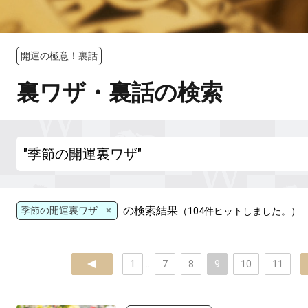
開運の極意！裏話
裏ワザ・裏話の検索
×
の検索結果
季節の開運裏ワザ
（104件ヒットしました。）
prev
1
...
7
8
9
10
11