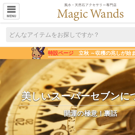
MENU
特設ページ
立秋 ～収穫の兆しが始
美しいスーパーセブンに
開運の極意！裏話