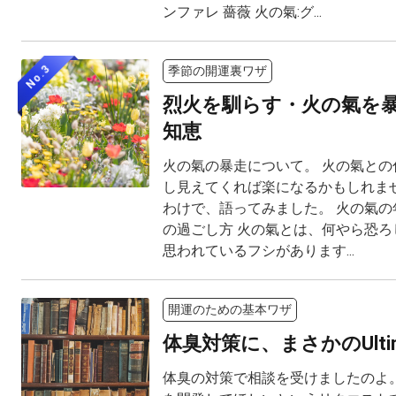
ンファレ 薔薇 火の氣:グ...
No.3
季節の開運裏ワザ
烈火を馴らす・火の氣を
知恵
火の氣の暴走について。 火の氣との
し見えてくれば楽になるかもしれませ
わけで、語ってみました。 火の氣の
の過ごし方 火の氣とは、何やら恐ろ
思われているフシがあります...
開運のための基本ワザ
体臭対策に、まさかのUltima
体臭の対策で相談を受けましたのよ。