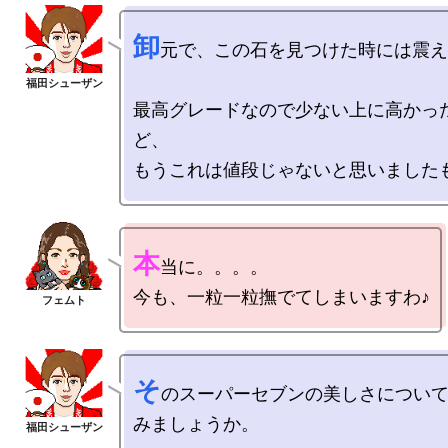
卸
元で、この石を見つけた時には震え
最高グレードなので少ない上に高かっ
ど、

本
当に。。。。

そ
のスーパーセブンの美しさについ