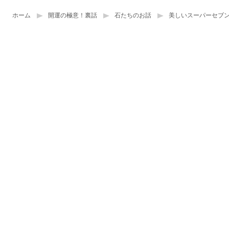
ホーム
開運の極意！裏話
石たちのお話
美しいスーパーセブ