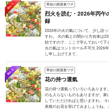
No.1
季節の開運裏ワザ
烈火を読む・2026年丙
録
2026年の火の氣について、少し語
すわ。 火の氣との関わり方自体は20
効ですので、ここで学んでおいて下さ
火の氣はコントロール不可欠 2026
し申し上げてきて...
No.2
季節の開運裏ワザ
花の持つ運氣
花の持つ運氣っていろいろあります。
のも入らないものもありますが、家
していただければと思いますわ。 そ
表格のお花を挙げてみましょうね。 木