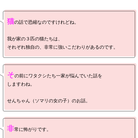
猫
の話で恐縮なのですけれどね。

我が家の３匹の猫たちは、

そ
の前にワタクシたち一家が悩んでいた話を

しますわね。

非
常に怖がりです。
