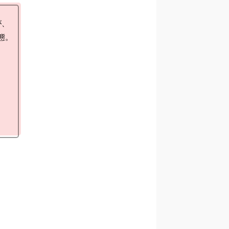
、

。
