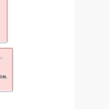
。

御。
