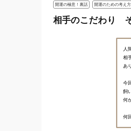
開運の極意！裏話
開運のための考え方
相手のこだわり 
人
相
あ
今
飼
何
何