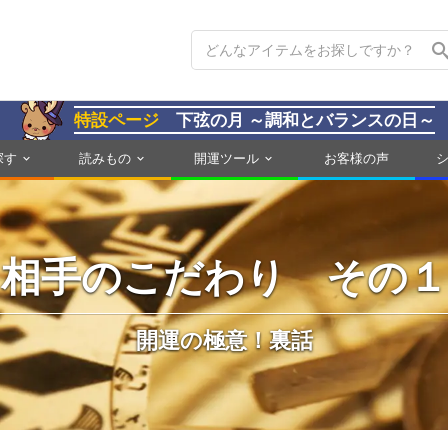
特設ページ
下弦の月 ～調和とバランスの日～
探す
読みもの
開運ツール
お客様の声
相手のこだわり その１
開運の極意！裏話