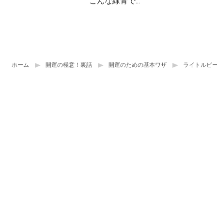
こんな緑青で...
ホーム
開運の極意！裏話
開運のための基本ワザ
ライトルビ