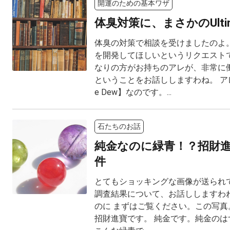
開運のための基本ワザ
体臭対策に、まさかのUltima
体臭の対策で相談を受けましたのよ。
を開発してほしいというリクエスト
なりの方がお持ちのアレが、非常に
ということをお話ししますわね。 アレと
e Dew】なのです。...
石たちのお話
純金なのに緑青！？招財
件
とてもショッキングな画像が送られて
調査結果について、お話ししますわね
のに まずはご覧ください。この写真。 M
招財進寶です。 純金です。純金のは