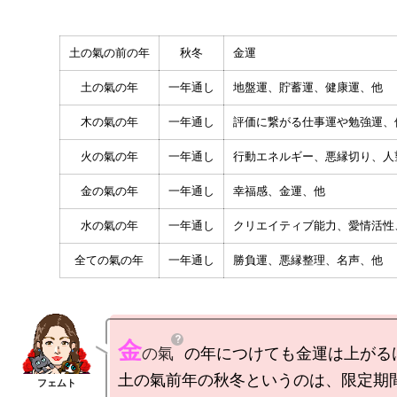
土の氣の前の年
秋冬
金運
土の氣の年
一年通し
地盤運、貯蓄運、健康運、他
木の氣の年
一年通し
評価に繋がる仕事運や勉強運、
火の氣の年
一年通し
行動エネルギー、悪縁切り、人
金の氣の年
一年通し
幸福感、金運、他
水の氣の年
一年通し
クリエイティブ能力、愛情活性
全ての氣の年
一年通し
勝負運、悪縁整理、名声、他
金
の氣
の年につけても金運は上がるけ
土の氣前年の秋冬というのは、限定期