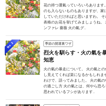
花の持つ運氣っていろいろあります。
のも入らないものもありますが、家
していただければと思いますわ。 そ
表格のお花を挙げてみましょうね。 木
ンファレ 薔薇 火の氣:グ...
No.3
季節の開運裏ワザ
烈火を馴らす・火の氣を
知恵
火の氣の暴走について。 火の氣との
し見えてくれば楽になるかもしれませ
わけで、語ってみました。 火の氣の
の過ごし方 火の氣とは、何やら恐ろ
思われているフシがあります...