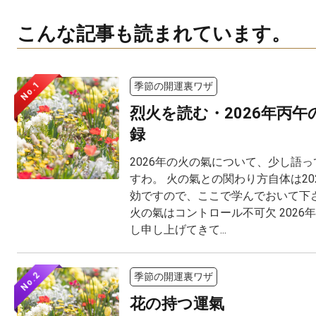
こんな記事も読まれています。
No.1
季節の開運裏ワザ
烈火を読む・2026年丙
録
2026年の火の氣について、少し語
すわ。 火の氣との関わり方自体は20
効ですので、ここで学んでおいて下さ
火の氣はコントロール不可欠 2026
し申し上げてきて...
No.2
季節の開運裏ワザ
花の持つ運氣