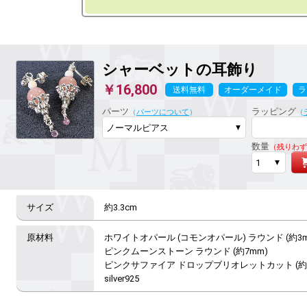
シャーベットの耳飾り
￥16,800
送料無料
オーダーメイド
ラ
パーツ
ラッピング
（
パーツについて
）
（
数量
（残りわず
約3.3cm
ホワイトオパール (コモンオパール) ラウンド (約3mm
ピンクムーンストーン ラウンド (約7mm)

ピンクサファイア ドロップブリオレットカット (約2
silver925