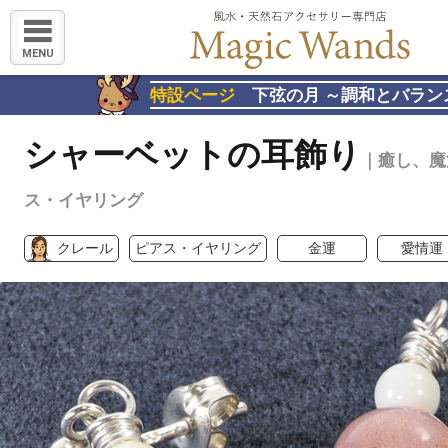
MENU
特設ページ
下弦の月 ～調和とバラン
シャーベットの耳飾り
｜癒し、魔
ス・イヤリング
クレール
ピアス・イヤリング
金運
愛情運