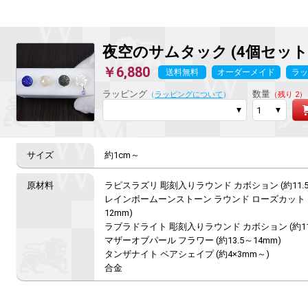
夜空のサムタック (4個セット
￥6,880
送料無料
オーダーメイド
ラッ
ラッピング
数量
（
ラッピングについて
）
（残り 2）
約1cm～
ラピスラズリ 彫刻入りラウンド カボション (約11.5～
レインボームーンストーン ラウンド ローズカット カ
12mm)

ラブラドライト 彫刻入りラウンド カボション (約11.5
マザーオブパール フラワー (約13.5～14mm)

タンザナイト ペアシェイプ (約4×3mm～)

合金