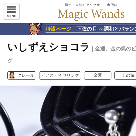
MENU
特設ページ
下弦の月 ～調和とバラン
いしずえショコラ
｜金運、金の氣の
グ
クレール
ピアス・イヤリング
金運
土の氣