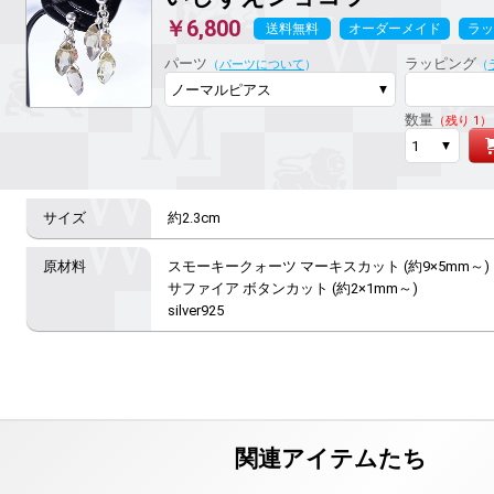
￥6,800
送料無料
オーダーメイド
ラッ
パーツ
ラッピング
（
パーツについて
）
（
数量
（残り 1）
約2.3cm
スモーキークォーツ マーキスカット (約9×5mm～)

サファイア ボタンカット (約2×1mm～)

silver925