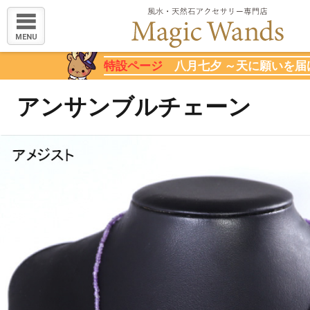
MENU
特設ページ
八月七夕 ～天に願いを届
アンサンブルチェーン