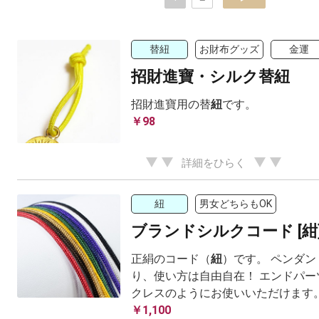
替紐
お財布グッズ
金運
招財進寶・シルク替紐
招財進寶用の替
紐
です。
￥98
詳細をひらく
紐
男女どちらもOK
ブランドシルクコード [紺
正絹のコード（
紐
）です。 ペンダ
り、使い方は自由自在！ エンドパー
クレスのようにお使いいただけます
￥1,100