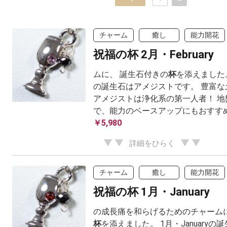
チャーム
癒し
能力開花
祝福の杯 2月・February
ムに、 誕生石付きの
杯
を添えました。 
の誕生石はアメジストです。 豊富な
アメジストは浄化系の第一人者！ 地
で、能力のベースアップにもおすす
￥5,980
詳細をひらく
チャーム
癒し
能力開花
祝福の杯 1月・January
の成長痛を和らげるためのチャームに
杯
を添えました。 1月・January