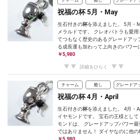
チャーム
癒し
グレードア
祝福の杯 5月・May
生石付きの
杯
を添えました。 5月・
メラルドです。 クレオパトラも愛用
てつもなく歴史のあるグレードアップ
る成長運も加わって上向きのパワーに 満
￥5,980
詳細をひらく
チャーム
癒し
グレードア
祝福の杯 4月・April
生石付きの
杯
を添えました。 4月・Ap
イヤモンドです。 宝石の王様として
モンドは、 グレードアップパワー最
ではありません！ ダイヤなのに他の
￥5,980