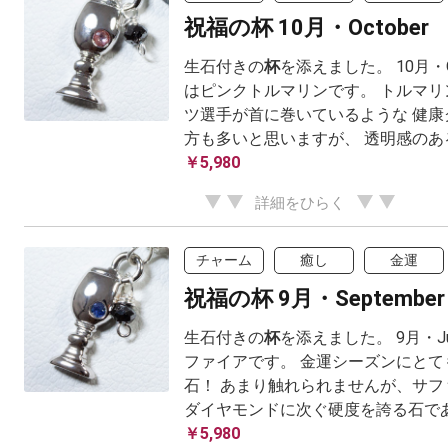
祝福の杯 10月・October
生石付きの
杯
を添えました。 10月・O
はピンクトルマリンです。 トルマリ
ツ選手が首に巻いているような 健康
方も多いと思いますが、 透明感のあるカ
￥5,980
詳細をひらく
チャーム
癒し
金運
祝福の杯 9月・September
生石付きの
杯
を添えました。 9月・J
ファイアです。 金運シーズンにとて
石！ あまり触れられませんが、サフ
ダイヤモンドに次ぐ硬度を誇る石であり
￥5,980