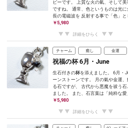
ビーです。 上質な火の氣、そして美
ですね。 通常、色というものは光に
長の電磁波を 反射する事で「色」として
￥5,980
詳細をひらく
チャーム
癒し
金運
祝福の杯 6月・June
生石付きの
杯
を添えました。 6月・J
ーンストーンです。 月の氣や金運、
る石ですが、 古代から悪魔を祓う石
ました。 また、石言葉は「純粋な愛」「
￥5,980
詳細をひらく