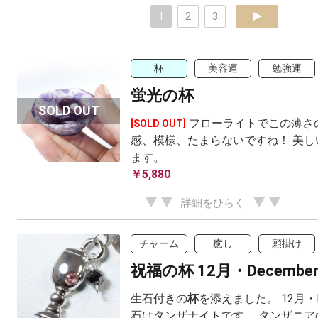
1
2
3
next
杯
美容運
勉強運
蛍光の杯
フローライトでこの薄さ
[SOLD OUT]
感、模様、たまらないですね！ 美し
ます。
￥5,880
詳細をひらく
チャーム
癒し
願掛け
祝福の杯 12月・Decembe
生石付きの
杯
を添えました。 12月・D
石はタンザナイトです。 タンザニア