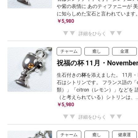
や紫の表情に あのティファニーが 
に知らしめた宝石と言われています。 .
￥5,980
詳細をひらく
チャーム
癒し
金運
祝福の杯 11月・Novembe
生石付きの
杯
を添えました。 11月・N
石はシトリンです。 フランス語の「ci
類）」「citron（レモン）」などを
（と考えられている）シトリンは、..
￥5,980
詳細をひらく
チャーム
癒し
健康運