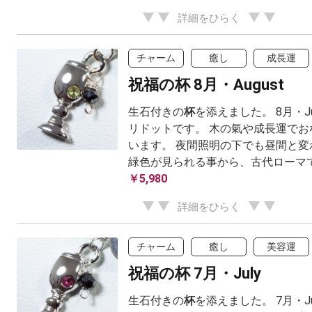
詳細をひらく
チャーム
癒し
成長運
祝福の杯 8月・August
生石付きの
杯
を添えました。 8月・J
リドットです。 木の氣や成長運でお
います。 夜間照明の下でも昼間と変
緑色が見られる事から、古代ローマでは
￥5,980
詳細をひらく
チャーム
癒し
美容運
祝福の杯 7月・July
生石付きの
杯
を添えました。 7月・J