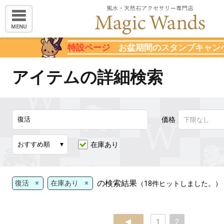
MENU
特設ページ
お盆期間のスタンプキャン
アイテムの詳細検索
価格
在庫あり
×
×
の検索結果
復活
在庫あり
（18件ヒットしました。）
prev
1
2