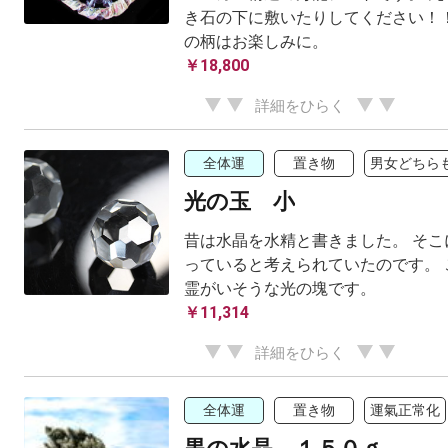
き石の下に敷いたりしてください！！
の柄はお楽しみに。
￥18,800
詳細をひらく
全体運
置き物
男女どちらも
光の玉 小
昔は水晶を水精と書きました。 そこ
っていると考えられていたのです。 
霊がいそうな光の塊です。
￥11,314
詳細をひらく
全体運
置き物
運氣正常化