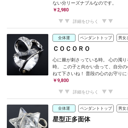
ない分リーズナブルなのです。
￥2,980
詳細をひらく
全体運
ペンダントトップ
男女
ＣＯＣＯＲＯ
心に棘が刺さっている時。 心の濁り
時。 この子と向かい合って、自分の
ねて下さいね！ 普段の心のお守りに
￥9,800
詳細をひらく
全体運
ペンダントトップ
男女
星型正多面体