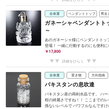
全体運
ペンダントトップ
男女
ガネーシャペンダントトップ
～
あのガネーシャ様にペンダントトッ
登場！ 一緒に行動するのにも便利に
￥17,800
詳細をひらく
全体運
置き物
方向指南
パキスタンの息吹達
パキスタン産の両剣水晶です。 ハー
程の綺麗さですね！！ ここまでのレ
係ないレベルで パワフルなんですけ