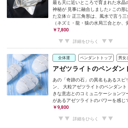
最も天に近いところで育まれた水晶
神秘が 見事に融合しました♪ この
た立体☆ 正三角形は、風水で言う三
（ネズミ・龍・猿の水局三合とか、覚え
￥7,800
詳細をひらく
全体運
ペンダントトップ
男女
アゼツライトのペンダン
あの「奇跡の石」の異名もあるスピ
ン、 大粒アゼツライトのペンダント
きな意志とのコミュニケーションツー
があるアゼツライトのパワーを感じ
￥9,800
詳細をひらく