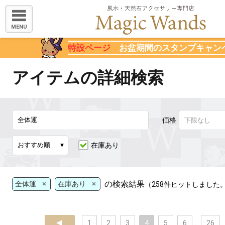
MENU
特設ページ
お盆期間のスタンプキャン
アイテムの詳細検索
価格
在庫あり
×
×
の検索結果
全体運
在庫あり
（258件ヒットしました
prev
1
2
3
4
5
6
...
26