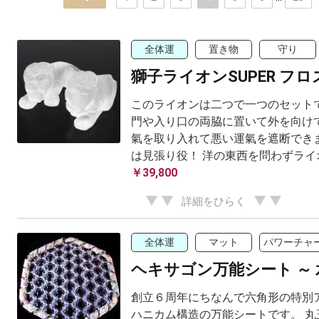
全体運
置き物
守り
獅子ライオンSUPER フロ
このライオンは二つで一つのセットで
門や入り口の両脇に置いて外を向けて
氣を取り入れて悪い運氣を遮断できま
は見張り役！ 洋の東西を問わずライオ
￥39,800
詳細をひらく
全体運
マット
パワーチャ
ヘキサゴン万能シート ～ 
創立６周年にちなんで六角形の特別
ハニカム構造の万能シートです。 丸