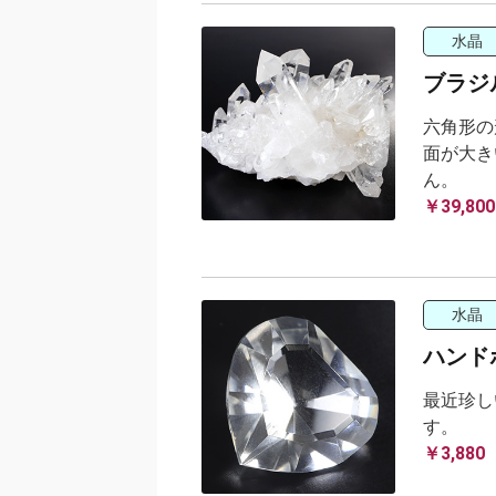
水晶
ブラジル
六角形の
面が大き
ん。
￥39,800
水晶
ハンド
最近珍し
す。
￥3,880