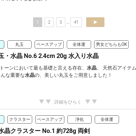
1
2
3
...
41
next
丸玉
ベースアップ
全体運
男女どちらもOK
・水晶 No.6 2.4cm 20g 水入り水晶
トーンにおいて最も基礎と言える存在、
水晶
。 天然石アイテ
そんな重要な
水晶
の、美しい丸玉をご用意しました！
詳細をひらく
クラスター
ベースアップ
浄化
全体運
晶クラスター No.1 約728g 両剣