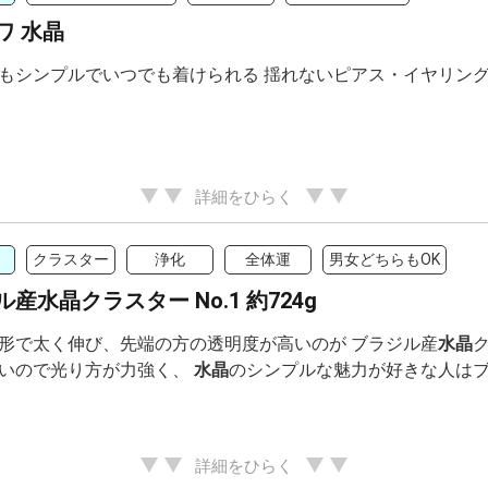
ワ 水晶
もシンプルでいつでも着けられる 揺れないピアス・イヤリン
詳細をひらく
クラスター
浄化
全体運
男女どちらもOK
産水晶クラスター No.1 約724g
形で太く伸び、先端の方の透明度が高いのが ブラジル産
水晶
いので光り方が力強く、
水晶
のシンプルな魅力が好きな人は
詳細をひらく