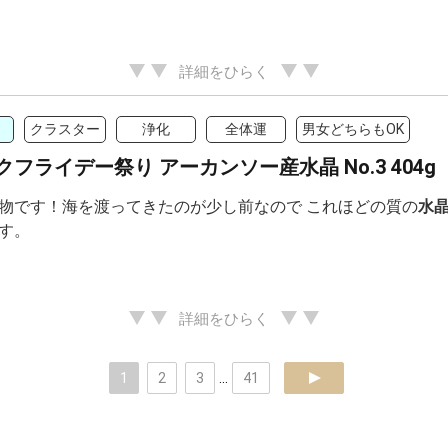
詳細をひらく
クラスター
浄化
全体運
男女どちらもOK
フライデー祭り アーカンソー産水晶 No.3 404g
物です！海を渡ってきたのが少し前なので これほどの質の
水
す。
詳細をひらく
1
2
3
...
41
next