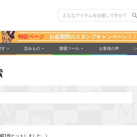
特設ページ
お盆期間のスタンプキャンペーン！
探す
読みもの
開運ツール
お客様の声
索
401件ヒットしました。）