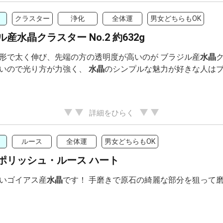
クラスター
浄化
全体運
男女どちらもOK
産水晶クラスター No.2 約632g
形で太く伸び、先端の方の透明度が高いのが ブラジル産
水晶
いので光り方が力強く、
水晶
のシンプルな魅力が好きな人は
詳細をひらく
ルース
全体運
男女どちらもOK
ポリッシュ・ルース ハート
いゴイアス産
水晶
です！ 手磨きで原石の綺麗な部分を狙って